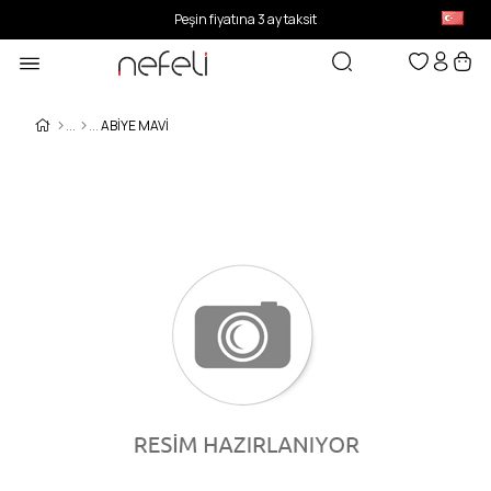
Peşin fiyatına 3 ay taksit
ABIYE MAVİ