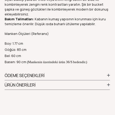
kombinleyerek zengin renk kontrastları yaratın. Şık bir bucket
şapka ve güneş gözlükleri ile kombinleyerek modern bir dokunuş
ekleyebilirsiniz.
Bakım Talimatları:
Kabanın kumaş yapısının korunması için kuru
temizleme önerilir. Düşük ısıda buharlı ütüleme yapılabilir.
Manken Ölçüleri (Referans)
Boy: 1.77 cm
Göğüs: 83 cm
Bel: 60 cm
Basen: 90 cm
(Mankenin üzerindeki ürün 36/S bedendir.)
ÖDEME SEÇENEKLERI
ÜRÜN ÖNERILERI