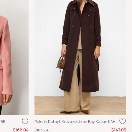
MBE
Pelerin Detaylı Kruvaze Uzun Boy Kaban KAHVE
$168.04
$147.03
$183.79