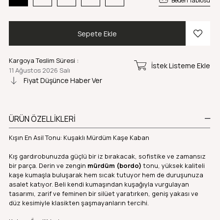
Beden Tablosu
Kargoya Teslim Süresi
:
İstek Listeme Ekle
11 Ağustos 2026 Salı
Fiyat Düşünce Haber Ver
ÜRÜN ÖZELLIKLERI
Kışın En Asil Tonu: Kuşaklı Mürdüm Kaşe Kaban
Kış gardırobunuzda güçlü bir iz bırakacak, sofistike ve zamansız
bir parça. Derin ve zengin
mürdüm (bordo)
tonu, yüksek kaliteli
kaşe kumaşla buluşarak hem sıcak tutuyor hem de duruşunuza
asalet katıyor. Beli kendi kumaşından kuşağıyla vurgulayan
tasarımı, zarif ve feminen bir silüet yaratırken, geniş yakası ve
düz kesimiyle klasikten şaşmayanların tercihi.