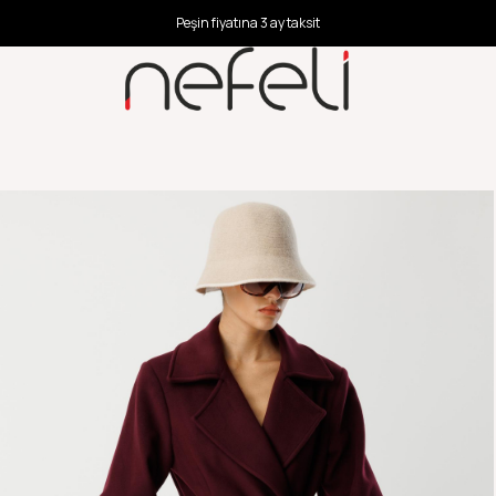
Peşin fiyatına 3 ay taksit