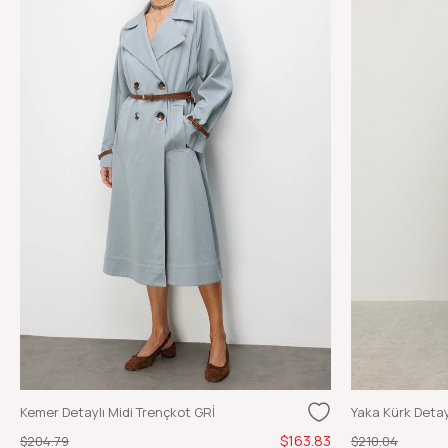
Kemer Detaylı Midi Trençkot GRİ
$163.83
$204.79
$210.04