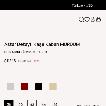
Türkçe - USD
Astar Detaylı Kaşe Kaban MÜRDÜM
Stok Kodu
(26K9301-029)
$118.15
$236.30
50
38
40
42
44
46