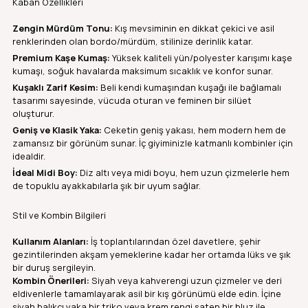
Kaban Özellikleri
Zengin Mürdüm Tonu:
Kış mevsiminin en dikkat çekici ve asil
renklerinden olan bordo/mürdüm, stilinize derinlik katar.
Premium Kaşe Kumaş:
Yüksek kaliteli yün/polyester karışımı kaşe
kumaşı, soğuk havalarda maksimum sıcaklık ve konfor sunar.
Kuşaklı Zarif Kesim:
Beli kendi kumaşından kuşağı ile bağlamalı
tasarımı sayesinde, vücuda oturan ve feminen bir silüet
oluşturur.
Geniş ve Klasik Yaka:
Ceketin geniş yakası, hem modern hem de
zamansız bir görünüm sunar. İç giyiminizle katmanlı kombinler için
idealdir.
İdeal Midi Boy:
Diz altı veya midi boyu, hem uzun çizmelerle hem
de topuklu ayakkabılarla şık bir uyum sağlar.
Stil ve Kombin Bilgileri
Kullanım Alanları:
İş toplantılarından özel davetlere, şehir
gezintilerinden akşam yemeklerine kadar her ortamda lüks ve şık
bir duruş sergileyin.
Kombin Önerileri:
Siyah veya kahverengi uzun çizmeler ve deri
eldivenlerle tamamlayarak asil bir kış görünümü elde edin. İçine
siyah balıkçı yaka bir triko veya krem rengi saten bir bluz ile