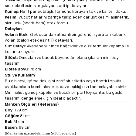
sırt dekoltesini vurgulayan zarif ip detayları.
Kumaş:
Hafif parlak bitişli, formunu koruyan tok ve kaliteli doku.
Kesim:
Vücut hatlarını zarifçe takip eden dar üst kesim; asimetrik,
sivri uçlu (shark-hem) etek formu.
Detaylar:
Volanlı Etek:
Etek ucunda katmanlı bir görünüm yaratan kabarık
volan (balon etek esintili) detayları.
Sırt Detayı:
Ayarlanabilir ince bağcıklar ve gizli fermuar kapama ile
kusursuz uyum.
Silüet:
Omuzları ve bacak boyunu ön plana çıkaran mini boy
tasarım.
Elbise Boyu:
78 cm
Stil ve Kullanım
Bu elbiseyi, görseldeki gibi zarif bir stiletto veya bantlı topuklu
ayakkabılarla kombinleyerek davet şıklığınızı tamamlayabilirsiniz.
Minimalist gümüş küpeler ve küçük bir portföy çanta, bu güçlü
tasarımı dengelemek için ideal olacaktır.
Manken Ölçüleri (Referans)
Boy:
1.79 cm
Göğüs:
81 cm
Bel:
61 cm
Basen:
89 cm
(Mankenin üzerindeki ürün S/36 bedendir.)