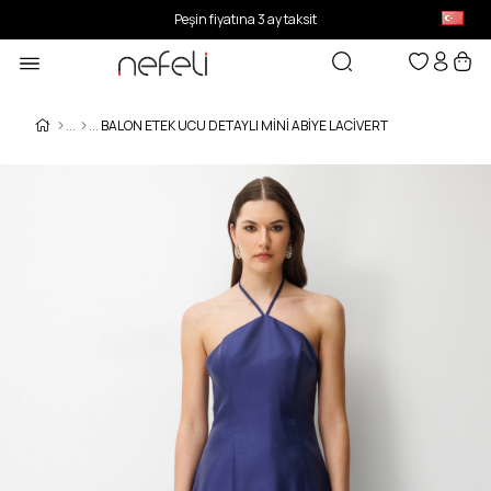
Peşin fiyatına 3 ay taksit
BALON ETEK UCU DETAYLI MINI ABIYE LACİVERT