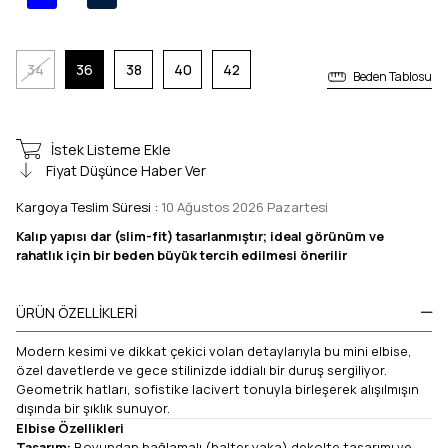
34
36
38
40
42
Beden Tablosu
İstek Listeme Ekle
Fiyat Düşünce Haber Ver
Kargoya Teslim Süresi
:
10 Ağustos 2026 Pazartesi
Kalıp yapısı dar (slim-fit) tasarlanmıştır; ideal görünüm ve
rahatlık için bir beden büyük tercih edilmesi önerilir
ÜRÜN ÖZELLIKLERI
Modern kesimi ve dikkat çekici volan detaylarıyla bu mini elbise,
özel davetlerde ve gece stilinizde iddialı bir duruş sergiliyor.
Geometrik hatları, sofistike lacivert tonuyla birleşerek alışılmışın
dışında bir şıklık sunuyor.
Elbise Özellikleri
Tasarım:
Boyundan bağlamalı (halter yaka) dekolte tasarımı ve