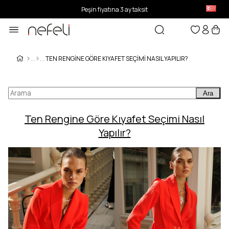
Peşin fiyatına 3 ay taksit
TEN RENGINE GÖRE KIYAFET SEÇIMI NASIL YAPILIR?
Ara
Ten Rengine Göre Kıyafet Seçimi Nasıl
Yapılır?