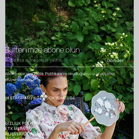
Bültenimize abone olun
Gönder
Abone olarak,
Gizlilik Politikası’nı
okuduğunuzu onaylamış
oluyorsunuz.
INSTAGRAM
FACEBOOK
YOUTUBE
GİZLİLİK POLİTİKASI
ETK METNİ
ALIŞVERİŞ KOŞULLARI