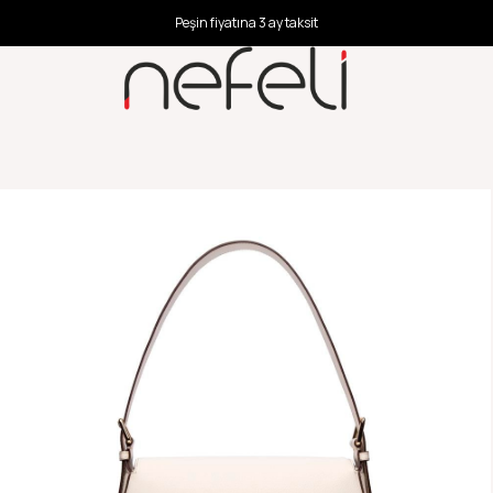
Peşin fiyatına 3 ay taksit