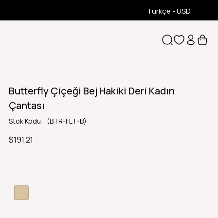
Türkçe - USD
Butterfly Çiçeği Bej Hakiki Deri Kadın
Çantası
Stok Kodu
(BTR-FLT-B)
$191.21