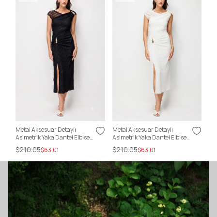
Metal Aksesuar Detaylı
Metal Aksesuar Detaylı
Sır
Asimetrik Yaka Dantel Elbise
Asimetrik Yaka Dantel Elbise
Kat
SİYAH
EKRU
$210.05
$210.05
$2
$63.01
$63.01