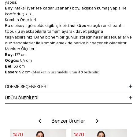
yapısı.
Boy:
Maksi (yerlere kadar uzanan) boy, akışkan kumaş yapısı ile
konforlu şıklık.
Kombin Önerileri
Bu elbiseyi, görseldeki gibi şık bir
inci küpe
ve açık renkli bantlı
topuklu ayakkabılarla tamamlayarak davet şıklığına
taşıyabilirsiniz. Daha bohem bir günlük stil için hasır aksesuarlar ve
düz sandaletler ile kombinlemek de harika bir seçenek olacaktır.
Manken Ölçüleri
Boy:
177 cm
Göğüs:
84 cm
Bel:
63 cm
Basen:
92 cm
38
(Mankenin üzerindeki ürün
bedendir.)
ÖDEME SEÇENEKLERI
ÜRÜN ÖNERILERI
Benzer Ürünler
%70
%70