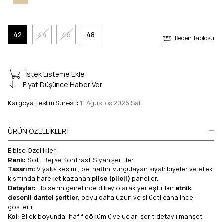
42
44
46
48
Beden Tablosu
İstek Listeme Ekle
Fiyat Düşünce Haber Ver
Kargoya Teslim Süresi
:
11 Ağustos 2026 Salı
ÜRÜN ÖZELLIKLERI
Elbise Özellikleri
Renk:
Soft Bej ve Kontrast Siyah şeritler.
Tasarım:
V yaka kesimi, bel hattını vurgulayan siyah biyeler ve etek
kısmında hareket kazanan
plise (pileli)
paneller.
Detaylar:
Elbisenin genelinde dikey olarak yerleştirilen
etnik
desenli dantel şeritler
, boyu daha uzun ve silüeti daha ince
gösterir.
Kol:
Bilek boyunda, hafif dökümlü ve uçları şerit detaylı manşet