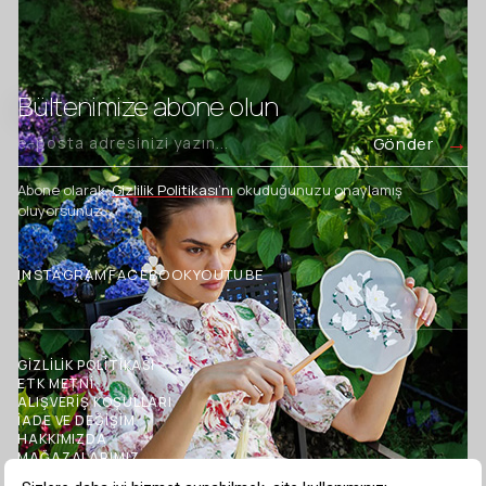
Bültenimize abone olun
Gönder
Abone olarak,
Gizlilik Politikası’nı
okuduğunuzu onaylamış
oluyorsunuz.
INSTAGRAM
FACEBOOK
YOUTUBE
GİZLİLİK POLİTİKASI
ETK METNİ
ALIŞVERİŞ KOŞULLARI
İADE VE DEĞİŞİM
HAKKIMIZDA
MAĞAZALARIMIZ
İLETİŞİM