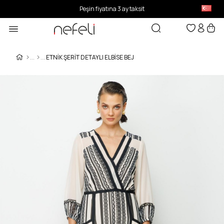
Peşin fiyatına 3 ay taksit
ETNIK ŞERIT DETAYLI ELBISE BEJ