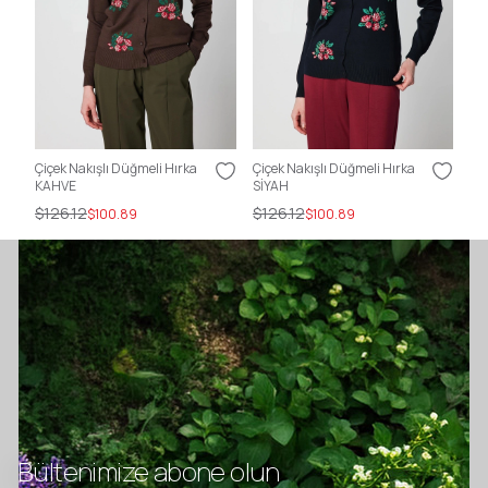
Çiçek Nakışlı Düğmeli Hırka
Çiçek Nakışlı Düğmeli Hırka
Çiç
KAHVE
SİYAH
GR
$126.12
$126.12
$1
$100.89
$100.89
Bültenimize abone olun