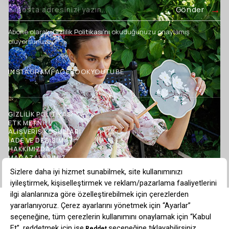
Gönder
Abone olarak,
Gizlilik Politikası’nı
okuduğunuzu onaylamış
oluyorsunuz.
INSTAGRAM
FACEBOOK
YOUTUBE
GİZLİLİK POLİTİKASI
ETK METNİ
ALIŞVERİŞ KOŞULLARI
İADE VE DEĞİŞİM
HAKKIMIZDA
MAĞAZALARIMIZ
İLETİŞİM
BLOG
TOPTAN SATIŞ
İşleme Detaylı Kuşaklı Triko Hırka Ekru
$138.73
$173.41
20