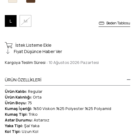
L
M
Beden Tablosu
İstek Listeme Ekle
Fiyat Düşünce Haber Ver
Kargoya Teslim Süresi
:
10 Ağustos 2026 Pazartesi
ÜRÜN ÖZELLIKLERI
Ürün Kalıbı:
Regular
Ürün Kalınlığı:
Orta
Ürün Boyu:
75
Kumaş İçeriği:
%50 Viskon %25 Polyester %25 Polyamid
Kumaş Tipi:
Triko
Astar Durumu:
Astarsız
Yaka Tipi:
Şal Yaka
Kol Tipi:
Uzun Kol