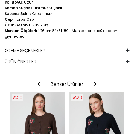
Kol Boyu:
Uzun
Kemer/Kuşak Durumu:
Kuşaklı
Kapama Şekli:
Kapamasız
Cep:
Torba Cep
Ürün Sezonu:
2026 Kış
Manken Ölçüleri:
1.76 cm 84/61/89 - Manken en küçük bedeni
giymektedir.
ÖDEME SEÇENEKLERI
ÜRÜN ÖNERILERI
Benzer Ürünler
%20
%20