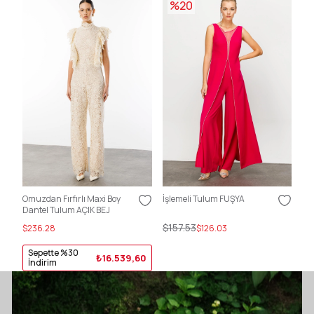
%20
Omuzdan Fırfırlı Maxi Boy
İşlemeli Tulum FUŞYA
İş
Dantel Tulum AÇIK BEJ
$157.53
$1
$236.28
$126.03
Sepette %30
₺16.539,60
İndirim