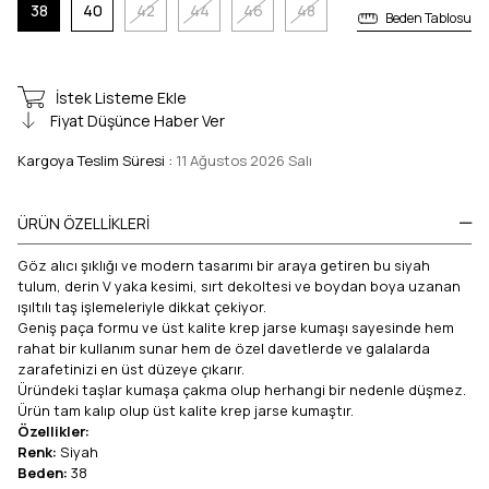
38
40
42
44
46
48
Beden Tablosu
İstek Listeme Ekle
Fiyat Düşünce Haber Ver
Kargoya Teslim Süresi
:
11 Ağustos 2026 Salı
ÜRÜN ÖZELLIKLERI
Göz alıcı şıklığı ve modern tasarımı bir araya getiren bu siyah
tulum, derin V yaka kesimi, sırt dekoltesi ve boydan boya uzanan
ışıltılı taş işlemeleriyle dikkat çekiyor.
Geniş paça formu ve üst kalite krep jarse kumaşı sayesinde hem
rahat bir kullanım sunar hem de özel davetlerde ve galalarda
zarafetinizi en üst düzeye çıkarır.
Üründeki taşlar kumaşa çakma olup herhangi bir nedenle düşmez.
Ürün tam kalıp olup üst kalite krep jarse kumaştır.
Özellikler:
Renk:
Siyah
Beden:
38