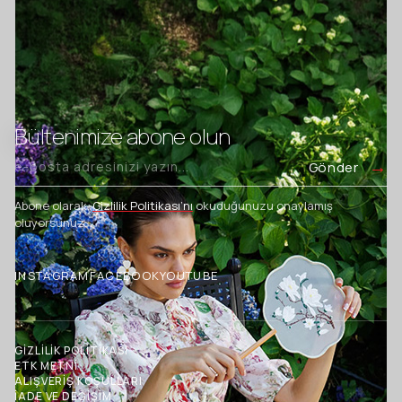
Bültenimize abone olun
Gönder
Abone olarak,
Gizlilik Politikası’nı
okuduğunuzu onaylamış
oluyorsunuz.
INSTAGRAM
FACEBOOK
YOUTUBE
GİZLİLİK POLİTİKASI
ETK METNİ
ALIŞVERİŞ KOŞULLARI
İADE VE DEĞİŞİM