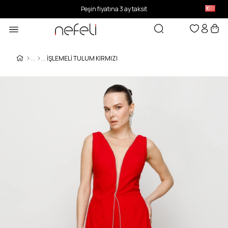
Peşin fiyatına 3 ay taksit
İŞLEMELI TULUM KIRMIZI