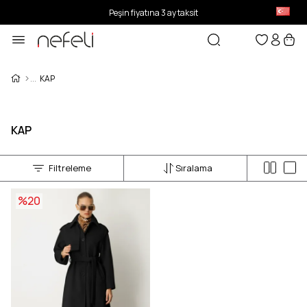
Peşin fiyatına 3 ay taksit
KAP
KAP
Filtreleme
Sıralama
%20