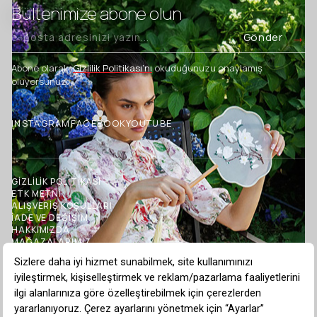
Bültenimize abone olun
Gönder
Abone olarak,
Gizlilik Politikası’nı
okuduğunuzu onaylamış
oluyorsunuz.
INSTAGRAM
FACEBOOK
YOUTUBE
GİZLİLİK POLİTİKASI
ETK METNİ
ALIŞVERİŞ KOŞULLARI
İADE VE DEĞİŞİM
HAKKIMIZDA
MAĞAZALARIMIZ
İLETİŞİM
BLOG
TOPTAN SATIŞ