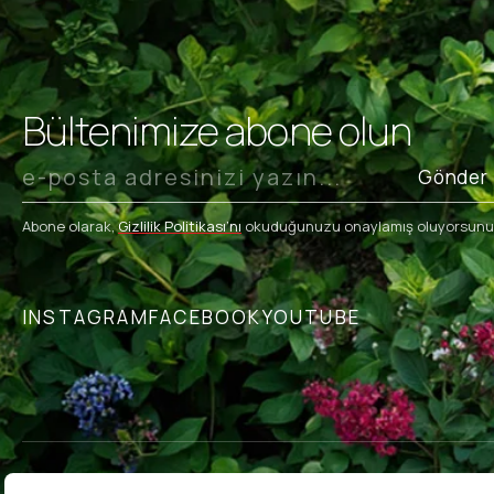
Bültenimize abone olun
Gönder
Abone olarak,
Gizlilik Politikası’nı
okuduğunuzu onaylamış oluyorsunu
INSTAGRAM
FACEBOOK
YOUTUBE
GİZLİLİK POLİTİKASI
ETK METNİ
ALIŞVERİŞ KOŞULLARI
İA