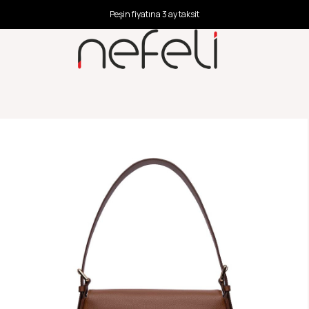
Peşin fiyatına 3 ay taksit