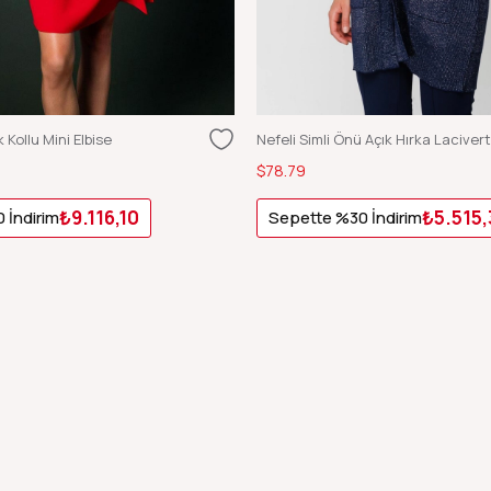
 Kollu Mini Elbise
Nefeli Simli Önü Açık Hırka Lacivert
$78.79
₺9.116,10
₺5.515,
 İndirim
Sepette %30 İndirim