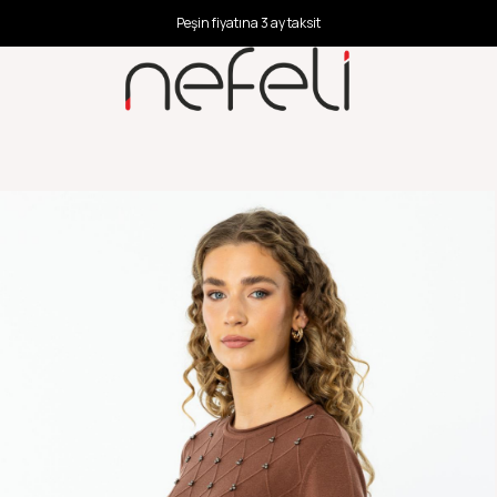
Peşin fiyatına 3 ay taksit