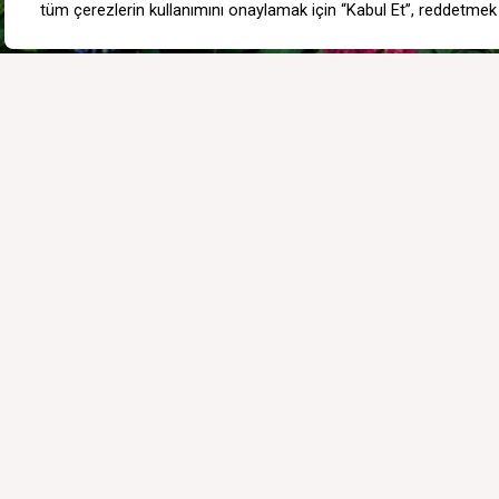
GİZLİLİK POLİTİKASI
ETK METNİ
ALIŞVERİŞ KOŞULLARI
İA
MAĞAZALARIMIZ
İLETİŞİM
BLOG
TOPTAN SATIŞ