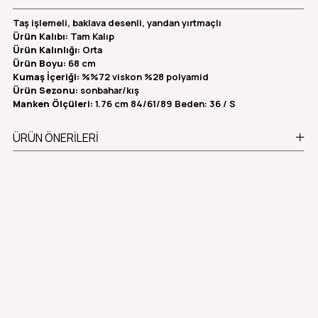
Taş işlemeli, baklava desenli, yandan yırtmaçlı
Ürün Kalıbı:
Tam Kalıp
Ürün Kalınlığı:
Orta
Ürün Boyu:
68 cm
Kumaş İçeriği:
%%72 viskon %28 polyamid
Ürün Sezonu:
sonbahar/kış
Manken Ölçüleri:
1.76 cm 84/61/89 Beden: 36 / S
ÜRÜN ÖNERILERI