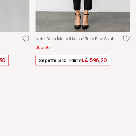
Nefeli Yaka İşlemeli Kolsuz Triko Bluz Siyah
$65.66
30
₺4.596,20
Sepette %30 İndirim