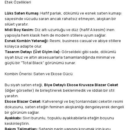
Etek Özellikleri
Lüks Saten Kumaş:
Hafif parlak, dökümlü ve esnek saten kumaşı
sayesinde vücudu saran ancak rahatsız etmeyen, akışkan bir
silüet yaratır.
Midi Boy Kesim:
Diz altı uzunluğu ve düz (hafif A kesim) inen
yapısıyla hem klasik hem de modern stillere uyum sağlar.
Esnek Kombin Yeteneği:
Resmi, business casual ve abiye stillere
kolayca adapte olur.
Tasarım Detayı (Üst Giyim ile):
Görseldeki gibi sade, dökümlü
siyah bluz ve altın aksesuarlarla tamamlandığında minimal ve
güçlü bir "Total Black" görünümü sunar.
Kombin Önerisi: Saten ve Ekose Gücü
Bu siyah saten eteği,
Biye Detaylı Ekose Kruvaze Blazer Ceket
(diğer görseller) ile birleştirerek beklenmedik ve iddialı bir stil
yaratın.
Ekose Blazer Ceket:
Kahverengi ve bej tonlarındaki ceketin resmi
dokusunu, saten eteğin feminen akışkanlığı dengeleyerek dengeli
bir görünüm sağlar.
Ayakkabı:
Sivri burunlu, topuklu ayakkabılarla eteğin boyunu
keskinleştirin.
Bakım Talimatları:
Satenin narin yapısını korumak için kuru