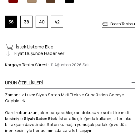
36
38
40
42
Beden Tablosu
İstek Listeme Ekle
Fiyat Düşünce Haber Ver
Kargoya Teslim Süresi
:
11 Ağustos 2026 Salı
ÜRÜN ÖZELLIKLERI
Zamansız Lüks: Siyah Saten Midi Etek ve Gündüzden Geceye
Geçişler 🥂
Gardırobunuzun joker parçası: Akışkan dokusu ve sofistike midi
kesimiyle
Siyah Saten Etek
. İster ofis şıklığında kullanın, ister lüks
bir akşam davetinde. Saten kumaşın yumuşak parlaklığı ve düz
inen kesimiyle her adımınızda zarafeti taşıyın.