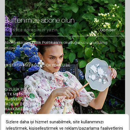
Bültenimize abone olun
Gönder
Abone olarak,
Gizlilik Politikası’nı
okuduğunuzu onaylamış
oluyorsunuz.
INSTAGRAM
FACEBOOK
YOUTUBE
GİZLİLİK POLİTİKASI
ETK METNİ
ALIŞVERİŞ KOŞULLARI
İADE VE DEĞİŞİM
HAKKIMIZDA
MAĞAZALARIMIZ
İLETİŞİM
BLOG
TOPTAN SATIŞ