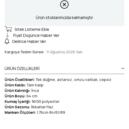
Ürün stoklarımızda kalmamıştır.
İstek Listeme Ekle
Fiyat Düşünce Haber Ver
Gelince Haber Ver
Kargoya Teslim Süresi
:
11 Ağustos 2026 Salı
ÜRÜN ÖZELLIKLERI
Ürün Özellikleri:
Tek düğme, astarsız, omzu vatkalı, cepsiz
Ürün Kalıbı:
Tam Kalıp
Ürün Kalınlığı:
İnce
Ürün Boyu:
64 cm
Kumaş İçeriği:
%100 polyester
Ürün Sezonu:
İlkbahar/Yaz
Manken Ölçüleri:
1.76cm 84/61/89