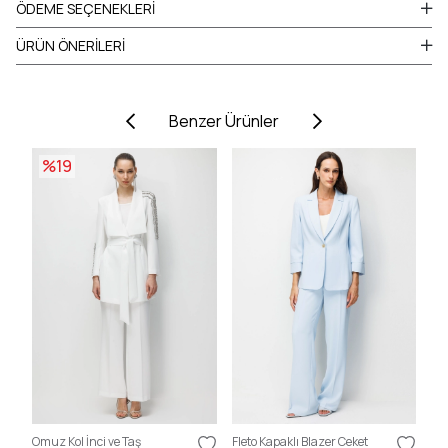
ÖDEME SEÇENEKLERI
ÜRÜN ÖNERILERI
Benzer Ürünler
%19
Omuz Kol İnci ve Taş
Fleto Kapaklı Blazer Ceket
Fle