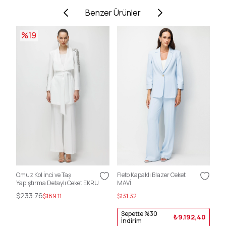
Benzer Ürünler
%19
Omuz Kol İnci ve Taş
Fleto Kapaklı Blazer Ceket
Fle
Yapıştırma Detaylı Ceket EKRU
MAVİ
EK
$233.76
$189.11
$131.32
$13
Sepette %30
S
40
₺9.192,40
İndirim
İ