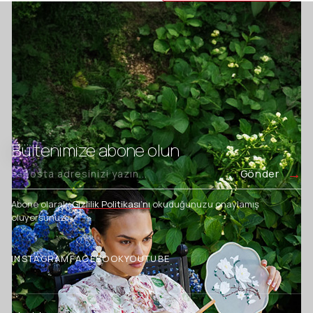
Bültenimize abone olun
Gönder
Abone olarak,
Gizlilik Politikası’nı
okuduğunuzu onaylamış
oluyorsunuz.
INSTAGRAM
FACEBOOK
YOUTUBE