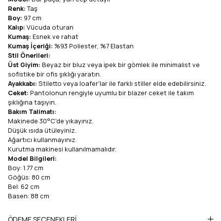
Renk:
Taş
Boy:
97 cm
Kalıp:
Vücuda oturan
Kumaş:
Esnek ve rahat
Kumaş İçeriği:
%93 Poliester, %7 Elastan
Stil Önerileri:
Üst Giyim:
Beyaz bir bluz veya ipek bir gömlek ile minimalist ve
sofistike bir ofis şıklığı yaratın.
Ayakkabı:
Stiletto veya loafer'lar ile farklı stiller elde edebilirsiniz.
Ceket:
Pantolonun rengiyle uyumlu bir blazer ceket ile takım
şıklığına taşıyın.
Bakım Talimatı:
Makinede 30°C'de yıkayınız.
Düşük ısıda ütüleyiniz.
Ağartıcı kullanmayınız.
Kurutma makinesi kullanılmamalıdır.
Model Bilgileri:
Boy: 1.77 cm
Göğüs: 80 cm
Bel: 62 cm
Basen: 88 cm
ÖDEME SEÇENEKLERI