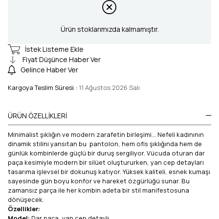
Ürün stoklarımızda kalmamıştır.
İstek Listeme Ekle
Fiyat Düşünce Haber Ver
Gelince Haber Ver
Kargoya Teslim Süresi
:
11 Ağustos 2026 Salı
ÜRÜN ÖZELLIKLERI
Minimalist şıklığın ve modern zarafetin birleşimi... Nefeli kadınının
dinamik stilini yansıtan bu pantolon, hem ofis şıklığında hem de
günlük kombinlerde güçlü bir duruş sergiliyor. Vücuda oturan dar
paça kesimiyle modern bir silüet oluştururken, yan cep detayları
tasarıma işlevsel bir dokunuş katıyor. Yüksek kaliteli, esnek kumaşı
sayesinde gün boyu konfor ve hareket özgürlüğü sunar. Bu
zamansız parça ile her kombin adeta bir stil manifestosuna
dönüşecek.
Özellikler:
Model:
Dar paça, yan cep detaylı